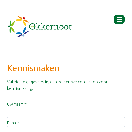
Ga
naar
de
inhoud
Kennismaken
Vul hier je gegevens in, dan nemen we contact op voor
kennismaking.
Uw naam:
*
E-mail
*