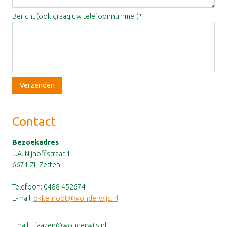
Bericht (ook graag uw telefoonnummer)
*
Verzenden
Contact
Bezoekadres
J.A. Nijhoffstraat 1
6671 ZL Zetten
Telefoon: 0488 452674
E-mail:
okkernoot@wonderwijs.nl
Email: i.faazen@wonderwijs.nl