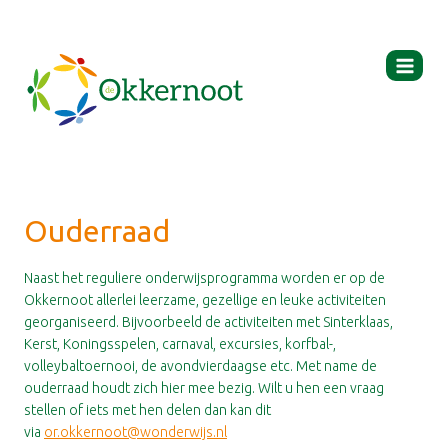
Ga
naar
de
inhoud
Ouderraad
Naast het reguliere onderwijsprogramma worden er op de
Okkernoot allerlei leerzame, gezellige en leuke activiteiten
georganiseerd. Bijvoorbeeld de activiteiten met Sinterklaas,
Kerst, Koningsspelen, carnaval, excursies, korfbal-,
volleybaltoernooi, de avondvierdaagse etc. Met name de
ouderraad houdt zich hier mee bezig. Wilt u hen een vraag
stellen of iets met hen delen dan kan dit
via
or.okkernoot@wonderwijs.nl